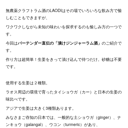
無農薬クラフトラム酒のLAODIはその場でいろいろな飲み方で愉
しむこともできますが、
ワクワクしながら未知の味わいを探求するのも愉しみ方の一つで
す。
今回は
バーテンダー直伝の「漬けジンジャーラム酒」
のご紹介で
す。
作り方は超簡単！生姜をきって漬け込んで待つだけ。砂糖は不要
です。
使用する生姜は２種類。
ラオス周辺の環境で育ったタイショウガ（カー）と日本の生姜の
味比べです。
アジアで生姜は大きく3種類あります。
みなさまご存知の日本では、一般的な土ショウガ（ginger）、ナ
ンキョウ（galangal）、ウコン（turmeric）があり、