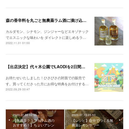
森の香辛料を丸ごと無農薬ラム酒に漬け込んだ 「本格スパイスドラムシリーズ」が新登場
カルダモン、シナモン、ジンジャーなどエキゾチック
でエスニックな味わいを ダイレクトに楽しめるラ…
2022.11.01 01:00
【出店決定】代々木公園でLAODIを2日間販売！購入特典も
お待たせいたしました！ひさびさの対面での販売で
す。買ってくださった方にお得な特典をお付けする…
2022.09.29 00:47
2020.07.30 02:55
2020.07.13 05:53
【無農薬クラフトラム酒の
【レシピ】自分でつくる無
おすすめ！】ちょいアレン
農薬レモンサワー