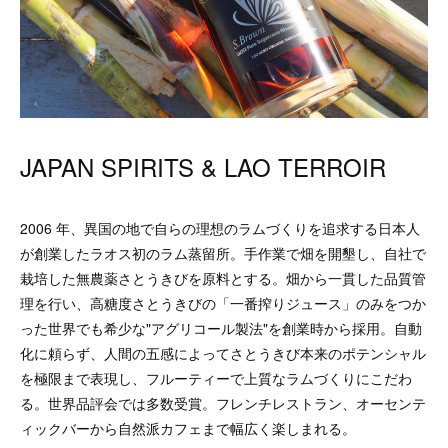
JAPAN SPIRITS & LAO TERROIR
2006 年、異国の地で自らの理想のラムづくりを追求する日本人
が創業したラオス初のラム蒸留所。手作業で畑を開墾し、自社で
栽培した無農薬さとうきびを原料とする。畑から一貫した品質管
理を行い、高糖度さとうきびの「一番搾りジュース」のみをつか
った世界でも希少な"アグリコール製法"を創業時から採用。自動
化に頼らず、人間の五感によってさとうきび本来のポテンシャル
を極限まで表現し、フルーティーで上質なラムづくりにこだわ
る。世界品評会では多数受賞。フレンチレストラン、オーセンテ
ィックバーから自然派カフェまで幅広く楽しまれる。