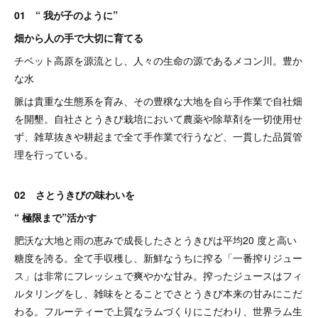
01 “ 我が子のように”
畑から人の手で大切に育てる
チベット高原を源流とし、人々の生命の源であるメコン川。豊か
な水
脈は貴重な生態系を育み、その豊穣な大地を自ら手作業で自社畑
を開墾。自社さとうきび栽培において農薬や除草剤を一切使用せ
ず、雑草抜きや耕起まで全て手作業で行うなど、一貫した品質管
理を行っている。
02 さとうきびの味わいを
“ 極限まで”活かす
肥沃な大地と雨の恵みで成長したさとうきびは平均20 度と高い
糖度を誇る。全て手収穫し、新鮮なうちに搾る「一番搾りジュー
ス」は非常にフレッシュで爽やかな甘み。搾ったジュースはフィ
ルタリングをし、雑味をとることでさとうきび本来の甘みにこだ
わる。フルーティーで上質なラムづくりにこだわり、世界ラム生