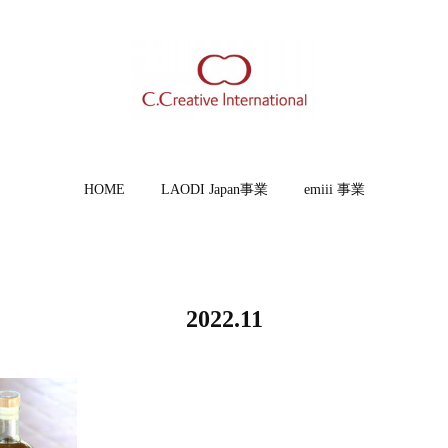
HOME
LAODI Japan事業
emiii 事業
2022
.
11