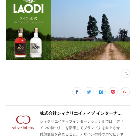
株式会社シィクリエイティブ インターナショナル/無農薬クラフトラム酒LAODI、バオバブ由来のスキンケア化粧品emiiiの開発・輸入・販売、商品企画及びデザイン、販売促進、広告運用、EC支援
シィクリエイティブインターナショナルでは「デザ
インの持つ力」を活用してブランド力を向上させ、
付加価値を高めること。デザインの持つ力でビジネ