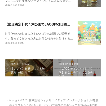
でエスニックな味わいを ダイレクトに楽しめるラ…
2022.11.01 01:00
【出店決定】代々木公園でLAODIを2日間販売！購入特典も
お待たせいたしました！ひさびさの対面での販売で
す。買ってくださった方にお得な特典をお付けする…
2022.09.29 00:47
2020.07.13 05:53
2020.07.06 23:30
【レシピ】自分でつくる無
【LAODIテイストマトリク
農薬レモンサワー
ス】あなたのラムになるの
は？
Copyright ©
2026
株式会社シィクリエイティブ インターナショナル/無農
薬クラフトラム酒LAODI、バオバブ由来のスキンケア化粧品emiiiの開