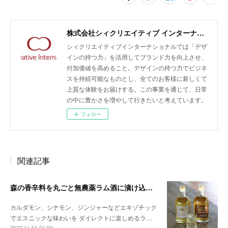
株式会社シィクリエイティブ インターナショナル/無農薬クラフトラム酒LAODI、バオバブ由来のスキンケア化粧品emiiiの開発・輸入・販売、商品企画及びデザイン、販売促進、広告運用、EC支援
シィクリエイティブインターナショナルでは「デザ
インの持つ力」を活用してブランド力を向上させ、
付加価値を高めること。デザインの持つ力でビジネ
スを持続可能なものとし、全てのお客様に新しくて
上質な体験をお届けする。この事業を通じて、日常
の中に豊かさを増やして行きたいと考えています。
フォロー
関連記事
森の香辛料を丸ごと無農薬ラム酒に漬け込んだ 「本格スパイスドラムシリーズ」が新登場
カルダモン、シナモン、ジンジャーなどエキゾチック
でエスニックな味わいを ダイレクトに楽しめるラ…
2022.11.01 01:00