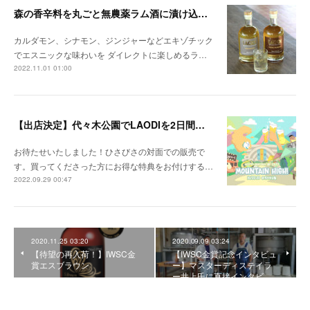
森の香辛料を丸ごと無農薬ラム酒に漬け込んだ 「本格スパイスドラムシリーズ」が新登場
カルダモン、シナモン、ジンジャーなどエキゾチック
でエスニックな味わいを ダイレクトに楽しめるラ…
2022.11.01 01:00
【出店決定】代々木公園でLAODIを2日間販売！購入特典も
お待たせいたしました！ひさびさの対面での販売で
す。買ってくださった方にお得な特典をお付けする…
2022.09.29 00:47
2020.11.25 03:20
2020.09.09 03:24
【待望の再入荷！】IWSC金
【IWSC金賞記念インタビュ
賞エスブラウン
ー】マスターディステイラ
ー井上氏に直接インタビ…