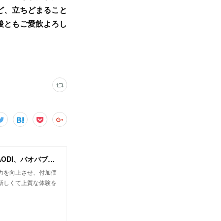
ど、立ちどまること
後ともご愛飲よろし
株式会社シィクリエイティブ インターナショナル/無農薬クラフトラム酒LAODI、バオバブ由来のスキンケア化粧品emiiiの開発・輸入・販売、商品企画及びデザイン、販売促進、広告運用、EC支援
力を向上させ、付加価
新しくて上質な体験を
。