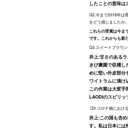
したことの意味は
Q2.今まで2018年
をどう感じましたか
これらの受賞は今まで
です。これからも新
Q3.スイートブラウ
井上:甘さのある
きび農園で収穫し
めに堅い外皮部分
ワイトラムに漬け
この作業は大変手
LAODIのスピリ
Q3.コロナ禍におけ
井上:この国も含
す。私は日本には