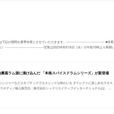
を夏季休業とさせていただきます。-------------------------------------- ■休
------------------------------------営業は2023年8月16日（水）の午前10時よ
無農薬ラム酒に漬け込んだ 「本格スパイスドラムシリーズ」が新登場
ジンジャーなどエキゾチックでエスニックな味わいを ダイレクトに楽しめるラオス
I(ラオディ／輸入販売元：株式会社シィクリエイティブインターナショナル)は、…