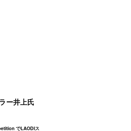
イラー井上氏
ition でLAODIス