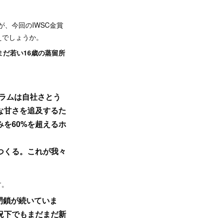
が、今回のIWSC金賞
えでしょうか。
まだ若い16歳の蒸留所
ラムは自社さとう
な甘さを追及するた
を60%を超えるホ
つくる。これが我々
す。
閉鎖が続いていま
況下でもまだまだ新