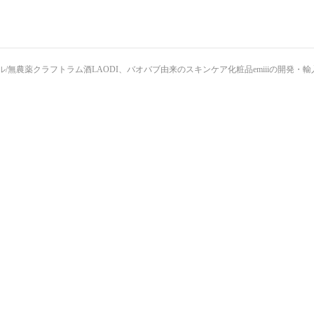
/無農薬クラフトラム酒LAODI、バオバブ由来のスキンケア化粧品emiiiの開発