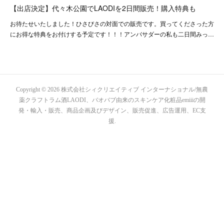
【出店決定】代々木公園でLAODIを2日間販売！購入特典も
お待たせいたしました！ひさびさの対面での販売です。買ってくださった方
にお得な特典をお付けする予定です！！！アンバサダーの私も二日間みっ…
Copyright ©
2026
株式会社シィクリエイティブ インターナショナル/無農
薬クラフトラム酒LAODI、バオバブ由来のスキンケア化粧品emiiiの開
発・輸入・販売、商品企画及びデザイン、販売促進、広告運用、EC支
援
.