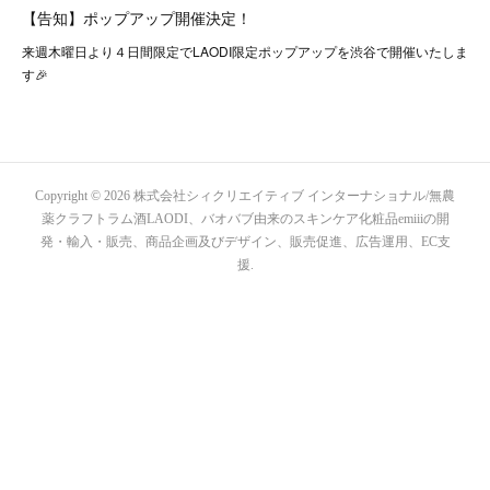
【告知】ポップアップ開催決定！
来週木曜日より４日間限定でLAODI限定ポップアップを渋谷で開催いたしま
す🎉
Copyright ©
2026
株式会社シィクリエイティブ インターナショナル/無農
薬クラフトラム酒LAODI、バオバブ由来のスキンケア化粧品emiiiの開
発・輸入・販売、商品企画及びデザイン、販売促進、広告運用、EC支
援
.