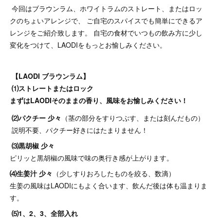
今回はブラウンラム、ホワイトラムのストレート、またはロッ
クのちょいアレンジで、 ご自宅のスパイスでも簡単にできるア
レンジをご紹介致します。 自宅の食材でいつもの飲み方に少し
変化をつけて、LAODIをもっとお愉しみください。
【LAODI ブラウンラム】
⑴ストレートまたはロック
まずはLAODIそのままの香り、風味をお愉しみください！
⑵パクチー 少々
（茎の部分をすりつぶす、または刻んだもの）
説明不要、パクチー好きにはたまりません！
⑶黒胡椒 少々
ピリッと黒胡椒の風味で味の奥行き感が上がります。
⑷生姜汁 少々
（少しすりおろしたものを絞る、数滴）
生姜の風味はLAODIにもよく合います、飲んだ後は体も温まりま
す。
⑸1、2、3、全部入れ