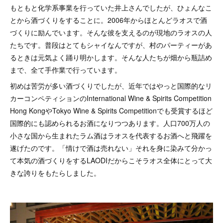
もともと化学系事業を行っていた井上さんでしたが、ひょんなこ
とから酒づくりをすることに。2006年からほとんどラオスで酒
づくりに励んでいます。そんな彼を支えるのが現地のラオスの人
たちです。普段はとてもシャイなんですが、村のパーティーがあ
るときは元気よく踊り明かします。そんな人たちが畑から瓶詰め
まで、全て手作業で行っています。
初めは苦労が多い酒づくりでしたが、近年ではやっと国際的なリ
カーコンペティションのInternational Wine & Spirits Competition
Hong KongやTokyo Wine & Spirits Competitionでも受賞するほど
国際的にも認められるお酒になりつつあります。人口700万人の
小さな国から生まれたラム酒はラオスを代表するお酒へと飛躍を
遂げたのです。「情けで酒は売れない」それを身に染みて分かっ
て本気の酒づくりをするLAODIだからこそラオス全体にとって大
きな誇りをもたらしました。