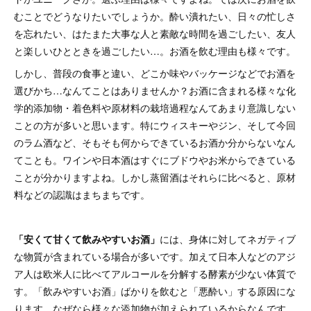
むことでどうなりたいでしょうか。酔い潰れたい、日々の忙しさ
を忘れたい、はたまた大事な人と素敵な時間を過ごしたい、友人
と楽しいひとときを過ごしたい…。お酒を飲む理由も様々です。
しかし、普段の食事と違い、どこか味やバッケージなどでお酒を
選びかち…なんてことはありませんか？お酒に含まれる様々な化
学的添加物・着色料や原材料の栽培過程なんてあまり意識しない
ことの方が多いと思います。特にウィスキーやジン、そして今回
のラム酒など、そもそも何からできているお酒か分からないなん
てことも。ワインや日本酒はすぐにブドウやお米からできている
ことが分かりますよね。しかし蒸留酒はそれらに比べると、原材
料などの認識はまちまちです。
「安くて甘くて飲みやすいお酒」
には、身体に対してネガティブ
な物質が含まれている場合が多いです。加えて日本人などのアジ
ア人は欧米人に比べてアルコールを分解する酵素が少ない体質で
す。「飲みやすいお酒」ばかりを飲むと「悪酔い」する原因にな
ります。なぜなら様々な添加物が加えられているからなんです。