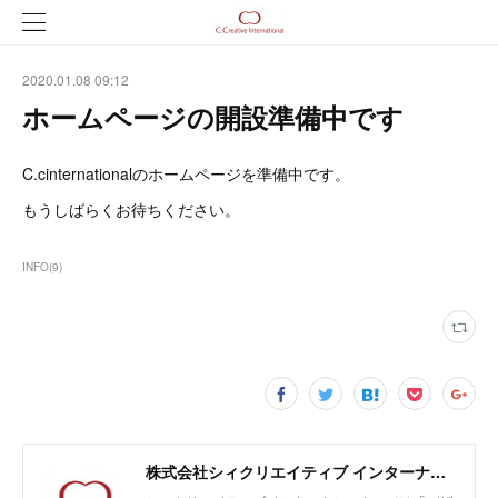
2020.01.08 09:12
ホームページの開設準備中です
C.cinternationalのホームページを準備中です。
もうしばらくお待ちください。
INFO
(
9
)
株式会社シィクリエイティブ インターナショナル/無農薬クラフトラム酒LAODI、バオバブ由来のスキンケア化粧品emiiiの開発・輸入・販売、商品企画及びデザイン、販売促進、広告運用、EC支援