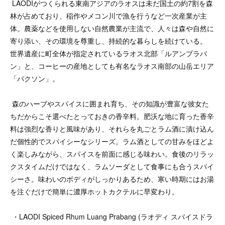
LAODIがつくられる東南アジアのラオスは未だ国土の約7割を森
林が占めており、稲作やメコン川で漁を行うなど一次産業が主
体。農薬などを使用しない自然農業が主流で、人々は森や自然に
寄り添い、その環境を尊重し、持続的な暮らしを続けている。
世界遺産に町全体が指定されているラオス北部「ルアンプラバ
ン」と、コーヒーの産地としても有名なラオス南部の山岳エリア
「パクソン」。
森のハーブやスパイスに囲まれ育ち、その知識が豊富な彼女た
ちだからこそ選べたとっておきの香辛料。肥沃な地に育った香辛
料は強烈な香りと風味があり、それらを丸ごとラム酒に漬け込ん
だ個性的でスパイシーなシリーズ。ラム酒としての甘みをほどよ
く楽しみながら、スパイスを前面に感じる味わい。食後のリラッ
クスタイムだけではなく、ラムソーダとして食事にも合うスパイ
シーさ。味わいのボディがしっかりあるため、寒い時期にはお湯
を注ぐだけで簡単に濃厚ホットカクテルに早変わり。
・LAODI Spiced Rhum Luang Prabang (ラオディ スパイスドラ