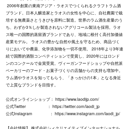
2006年創業の東南アジア・ラオスでつくられるクラフトラム酒
ブランド。日本人醸造家とラオスの女性を中心に、自社農園で栽
培する無農薬さとうきびを原料に製造。世界のラム酒生産量のう
ち、わずか3％しか製造されないアグリコール製法を採用。ラオ
ス唯一の国際的蒸留酒ブランドであり、地域に根付く高付加価値
産業モデル。 ラオスの豊かな自然や風土を守るため、商品づく
りにおいてや農薬、化学添加物を一切不使用。 2018年より3年連
続で国際的酒類コンペティションで受賞し、2020年にはロンド
ンのコンクールで金賞受賞。ヴィーガンフードショップや自然派
ベーカリーのフード・お菓子づくりの店舗からの支持も増加中。
ラム酒やラオスを知ってもらう、「きっかけの1本」となる身近
で上質なブランドを目指す。
公式オンラインショップ： https://www.laodijp.com/
公式Twitter ： https://twitter.com/laodi_jp
公式Instagram ： https://www.instagram.com/laodi_jp/
【会社情報】 株式会社シィクリエイティブインターナショナル