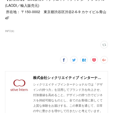
(LAODI／輸入販売元)
所在地： 〒150-0002 東京都渋谷区渋谷2-6-9 カケイビル青山
4F
INFO
(
9
)
株式会社シィクリエイティブ インターナショナル/無農薬クラフトラム酒LAODI、バオバブ由来のスキンケア化粧品emiiiの開発・輸入・販売、商品企画及びデザイン、販売促進、広告運用、EC支援
シィクリエイティブインターナショナルでは「デザ
インの持つ力」を活用してブランド力を向上させ、
付加価値を高めること。デザインの持つ力でビジネ
スを持続可能なものとし、全てのお客様に新しくて
上質な体験をお届けする。この事業を通じて、日常
の中に豊かさを増やして行きたいと考えています。