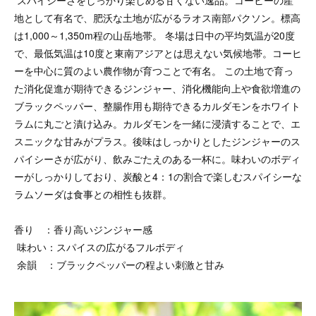
スパイシーさをしっかり楽しめる甘くない逸品。コーヒーの産
地として有名で、肥沃な土地が広がるラオス南部パクソン。標高
は1,000～1,350m程の山岳地帯。 冬場は日中の平均気温が20度
で、最低気温は10度と東南アジアとは思えない気候地帯。コーヒ
ーを中心に質のよい農作物が育つことで有名。 この土地で育っ
た消化促進が期待できるジンジャー、消化機能向上や食欲増進の
ブラックペッパー、整腸作用も期待できるカルダモンをホワイト
ラムに丸ごと漬け込み。カルダモンを一緒に浸漬することで、エ
スニックな甘みがプラス。後味はしっかりとしたジンジャーのス
パイシーさが広がり、飲みごたえのある一杯に。味わいのボディ
ーがしっかりしており、炭酸と4：1の割合で楽しむスパイシーな
ラムソーダは食事との相性も抜群。
香り ：香り高いジンジャー感
味わい：スパイスの広がるフルボディ
余韻 ：ブラックペッパーの程よい刺激と甘み