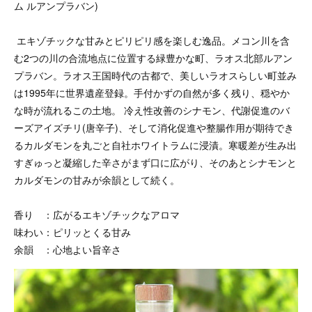
ム ルアンプラバン)
エキゾチックな甘みとピリピリ感を楽しむ逸品。メコン川を含
む2つの川の合流地点に位置する緑豊かな町、ラオス北部ルアン
プラバン。ラオス王国時代の古都で、美しいラオスらしい町並み
は1995年に世界遺産登録。手付かずの自然が多く残り、穏やか
な時が流れるこの土地。 冷え性改善のシナモン、代謝促進のバ
ーズアイズチリ(唐辛子)、そして消化促進や整腸作用が期待でき
るカルダモンを丸ごと自社ホワイトラムに浸漬。寒暖差が生み出
すぎゅっと凝縮した辛さがまず口に広がり、そのあとシナモンと
カルダモンの甘みが余韻として続く。
香り ：広がるエキゾチックなアロマ
味わい：ピリッとくる甘み
余韻 ：心地よい旨辛さ