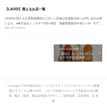
【LAODI】買えるお店一覧
LAODIが買えるお店取扱種類など詳しい詳細は各酒販店様へお問い合わせ願
います。●株式会社トノサキ〒030-0822 青森県青森市中央2-1-24 017…
2021.05.18 09:04
2021.11.22 01:57
【限定】カジュアルボトル
を11月25日(木)発売
Copyright ©
2026
株式会社シィクリエイティブ インターナショナル/無農
薬クラフトラム酒LAODI、バオバブ由来のスキンケア化粧品emiiiの開
発・輸入・販売、商品企画及びデザイン、販売促進、広告運用、EC支
援
.