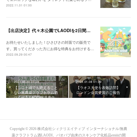
2022.11.01 01:00
【出店決定】代々木公園でLAODIを2日間販売！購入特典も
お待たせいたしました！ひさびさの対面での販売で
す。買ってくださった方にお得な特典をお付けする…
2022.09.29 00:47
2021.03.30 01:28
2021.01.08 01:39
【コロナ禍でも絶えること
【ラオス大使を表敬訪問】
ない無農薬クラフトラム酒
ロンドン金賞受賞のご報告
づくり 】LAODI醸造責任…
Copyright ©
2026
株式会社シィクリエイティブ インターナショナル/無農
薬クラフトラム酒LAODI、バオバブ由来のスキンケア化粧品emiiiの開