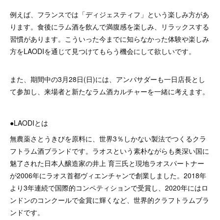
例えば、フランスでは「ディジェスティフ」という楽しみ方があ
ります。食後にラム酒を飲んで満腹感を楽しみ、リラックスする
習慣があります。こういった今までに知らなかった体験や楽しみ
方をLAODIを通じて見つけてもらう機会にして欲しいです。
また、期間中の3月28日(日)には、アンバサダーも一日店長とし
て参加し、来場者と新たなラム酒カルチャーを一緒に考えます。
●LAODIとは
無農薬さとうきびを原料に、世界3％しかない製法でつくるクラ
フトラム酒ブランドです。ラオスという素朴ながらも奥深い国に
魅了された日本人醸造家の井上 育三氏と現地ラオスパートナー
が2006年にラオス首都ヴィエンチャンで創業しました。2018年
より3年連続で国際的コンペティションで受賞し、2020年にはロ
ンドンのコンクールで金賞に輝くなど、世界的クラフトラムブラ
ンドです。